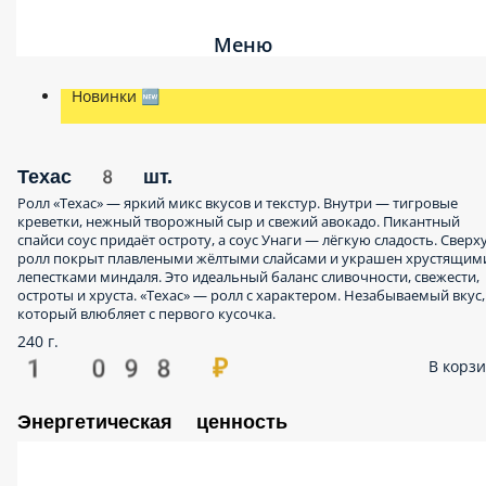
Меню
Новинки 🆕
Техас 8 шт.
Ролл «Техас» — яркий микс вкусов и текстур. Внутри — тигровые
креветки, нежный творожный сыр и свежий авокадо. Пикантный
спайси соус придаёт остроту, а соус Унаги — лёгкую сладость. Сверху
ролл покрыт плавлеными жёлтыми слайсами и украшен хрустящими
лепестками миндаля. Это идеальный баланс сливочности, свежести,
остроты и хруста. «Техас» — ролл с характером. Незабываемый вкус,
который влюбляет с первого кусочка.
240 г.
1 098 ₽
В корзин
Энергетическая ценность