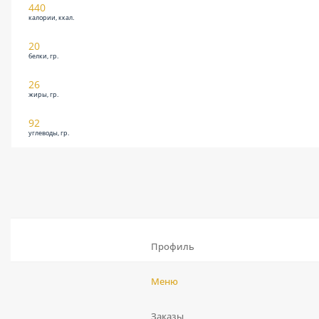
440
калории, ккал.
20
белки, гр.
26
жиры, гр.
92
углеводы, гр.
Профиль
Меню
Заказы