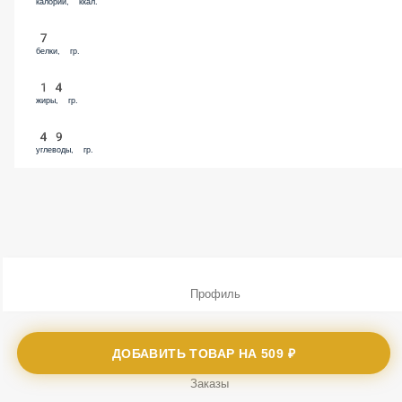
калории, ккал.
7
белки, гр.
14
жиры, гр.
49
углеводы, гр.
Профиль
Меню
ДОБАВИТЬ ТОВАР НА
509 ₽
Заказы