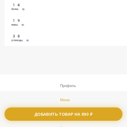
14
белки, гр.
19
жиры, гр.
38
углеводы, гр.
Профиль
Меню
ДОБАВИТЬ ТОВАР НА
Заказы
890 ₽