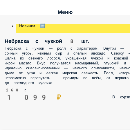
Меню
Новинки 🆕
Небраска с чуккой 8 шт.
Небраска с чуккой — ролл с характером. Внутри —
сочный угорь, нежный сыр и спелый авокадо. Сверху 
шапка из свежего лосося, украшенная чуккой и красной
икрой масаго. Вкус получается насыщенный, глубокий и
идеально сбалансированный — немного сливочности, немно
дыма от угря и лёгкая морская свежесть. Ролл, котор
невозможно перепутать — премиум во всём, от первого
до последнего кусочка.
260 г.
1 099 ₽
В корзи