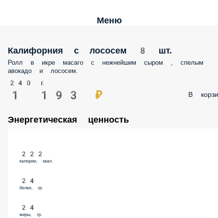
Меню
Калифорния с лососем 8 шт.
Ролл в икре масаго с нежнейшим сыром , спелым авокадо и лососем
240 г.
1 193 ₽
В корз
Энергетическая ценность
222
калории, ккал.
24
белки, гр.
24
жиры, гр.